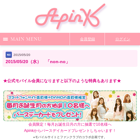
Menu
会員登録
ログイン
Notice
Media
News
Profile
magazinelist
2015/05/20
2015/05/20（水） 「non-no」
DiscoGraphy
MailMagazine
Shop
Staff Blog
★公式モバイル会員になりますと以下のような特典もあります★
Video
Q&A
From Apink
Wallpaper
ファンクラブ限定コンテンツ
TOP
会員限定！毎月お誕生日月の方に抽選で10名様へ
Apinkからバースデイカードプレゼントしちゃいます！
※モバイルサイトとファンクラブのコラボ企画です。