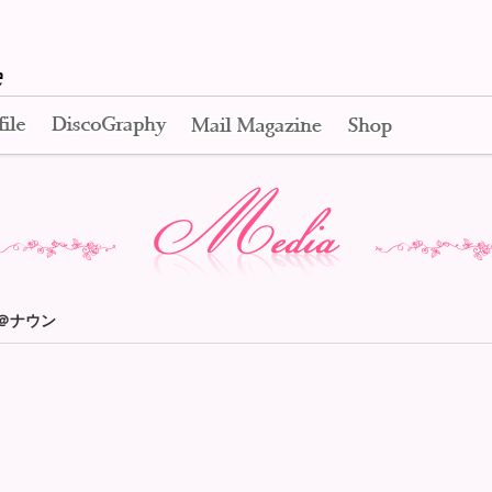
Apink Official Web Site
Profile
Disco Graphy
Mail Magazine
Shop
Media
」＠ナウン
！