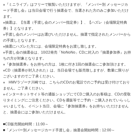
※『ミニライブ』はフリーで観覧いただけますが、『メンバー別 メッセージカ
ード手渡し会』は当日会場で行う抽選会で、当選された方のみご参加いただけ
ます。
※抽選は、【当選（手渡し会のメンバー指定券）】、【ハズレ（会場限定特典
券）】となります。
※手渡し会のメンバーはお選びいただけません。抽選で指定されたメンバーから
の手渡しとなります。
※抽選にハズレた方には、会場限定特典をお渡し致します。
※手渡し会の抽選会は、10/22発売「NoNoNo」CDに封入の『抽選参加券』お持
ちの方が対象となります。
※『参加抽選券』をお持ちの方は、1枚に付き1回の抽選会にご参加頂けます。
※CD（抽選券が封入された）は、当日会場でも販売致しますが、数量に限りが
ございますのでご了承ください。
※ HMVラゾーナ川崎では、こちらのCDのお電話でのご予約は受け付けており
ません。ご了承ください。
※インターネットサイト等の通販ショップにてCDご購入のお客様は、CDの受取
りタイミングにご注意ください。CDを通販等でご予約・ご購入されていらっし
ゃいましても、イベント当日、会場に『参加抽選券』をお持ちいただけません
と、抽選会にはご参加いただけません。
■CD販売開始時間：11:00～
■「メンバー別メッセージカード手渡し会」抽選会開始時間：12:00～