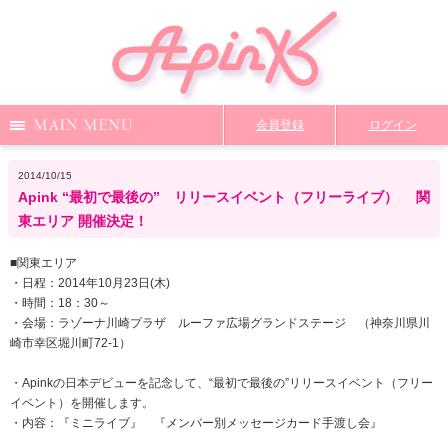
Menu
会員登録
ログイン
Notice
Media
News
Profile
2014/10/15
Apink “最初で最後の” リリースイベント（フリーライブ） 関
DiscoGraphy
MailMagazine
Shop
Staff Blog
東エリア 開催決定！
■関東エリア
・日程：2014年10月23日(木)
Video
Q&A
From Apink
Wallpaper
・時間：18：30～
・会場：ラゾーナ川崎プラザ ルーファ広場グランドステージ （神奈川県川
崎市幸区堀川町72-1）
ファンクラブ限定コンテンツ
TOP
・Apinkの日本デビューを記念して、“最初で最後の”リリースイベント（フリー
イベント）を開催します。
・内容：『ミニライブ』 『メンバー別メッセージカード手渡し会』