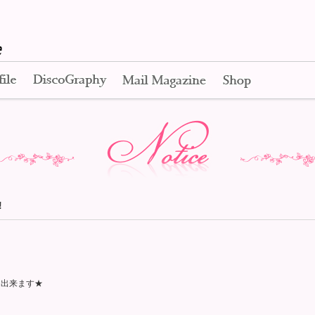
Apink Official Web Site
Profile
Disco Graphy
Mail Magazine
Shop
Notice
!
ード出来ます★