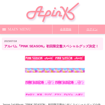
Menu
会員登録
ログイン
Notice
Media
News
Profile
2015/07/18
アルバム『PINK SEASON』初回限定盤スペシャルグッズ決定！
DiscoGraphy
MailMagazine
Shop
Staff Blog
Video
Q&A
From Apink
Wallpaper
ファンクラブ限定コンテンツ
TOP
Japan 1st Album『PINK SEASON』初回限定盤Aに付くスペシャルグッズの内