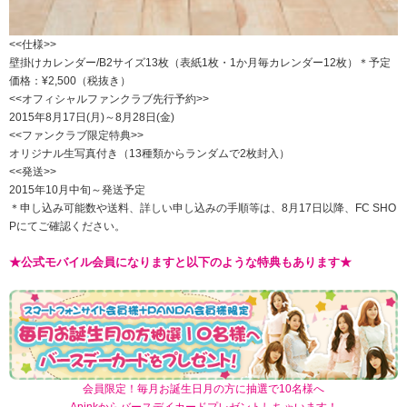
<<仕様>>
壁掛けカレンダー/B2サイズ13枚（表紙1枚・1か月毎カレンダー12枚）＊予定
価格：¥2,500（税抜き）
<<オフィシャルファンクラブ先行予約>>
2015年8月17日(月)～8月28日(金)
<<ファンクラブ限定特典>>
オリジナル生写真付き（13種類からランダムで2枚封入）
<<発送>>
2015年10月中旬～発送予定
＊申し込み可能数や送料、詳しい申し込みの手順等は、8月17日以降、FC SHO
Pにてご確認ください。
★公式モバイル会員になりますと以下のような特典もあります★
会員限定！毎月お誕生日月の方に抽選で10名様へ