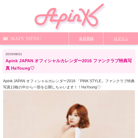
Menu
会員登録
ログイン
Notice
Media
News
Profile
2015/08/21
Apink JAPAN オフィシャルカレンダー2016 ファンクラブ特典写
DiscoGraphy
MailMagazine
Shop
Staff Blog
真 HaYoung♡
Apink JAPAN オフィシャルカレンダー2016 「PINK STYLE」ファンクラブ特典
写真13枚の中から一部を公開しちゃいます！！HaYoung♡
Video
Q&A
From Apink
Wallpaper
ファンクラブ限定コンテンツ
TOP