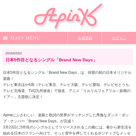
Menu
会員登録
ログイン
Notice
Media
News
Profile
2016/02/02
日本5作目となるシングル「Brand New Days」
DiscoGraphy
MailMagazine
Shop
Staff Blog
日本5作目となるシングル「Brand New Days」は、待望の初の日本オリジナル
楽曲！
テレビ東京ほか6局（テレビ東京、テレビ大阪、テレビ愛知、テレビせとうち、
Video
Q&A
From Apink
Wallpaper
テレビ北海道、TVQ九州放送）で放送、アニメ「リルリルフェアリル～妖精の
ドア～」主題歌に決定！
ファンクラブ限定コンテンツ
TOP
Apinkにふさわしい、楽曲と歌詞の世界がマッチングした秀逸なダンス・ポッ
プ・ナンバー「Brand New Days」が完成！
3月23日に5作目のシングルとしてリリースされるこの曲には、春から新生活を
始める日本のファンへ向けて、そっと背中を押してくれるポジティブなメッセ