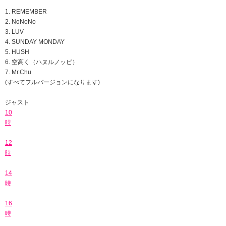
1. REMEMBER
2.
NoNoNo
3. LUV
4. SUNDAY MONDAY
5. HUSH
6.
空高く（ハヌルノッピ）
7.
Mr.Chu
(
すべてフルバージョンになります
)
ジャスト
10
時
12
時
14
時
16
時