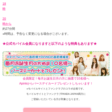
18
時
20
時から
約
27
分間
※時間は、予告なく変更になる場合がございます
。
★公式モバイル会員になりますと以下のような特典もあります★
会員限定！毎月お誕生日月の方に抽選で10名様へ
Apinkからバースデイカードプレゼントしちゃいます！
※モバイルサイトとファンクラブのコラボ企画です。
モバイルサイトとファンクラブPANDA JAPAN両方に
ご登録いただいている方が対象となります。