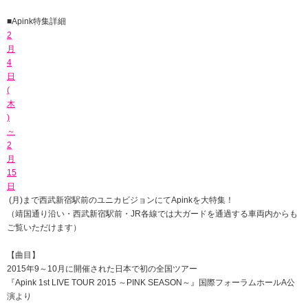
■
Apink
特集詳細
2
月
4
日
(
木
)
～
2
月
15
日
(
月
)
まで
西武新宿駅前のユニカビジョンにて
Apink
を大特集！
（靖国通り沿い・西武新宿駅前・
JR
各線では大ガードを
通過する車両内からも
ご覧いただけます
）
【曲目】
2015
年
9
～
10
月に開催された日本で初の全国ツアー
『
Apink
1st LIVE TOUR 2015
～
PINK SEASON
～』国際フォーラムホール
A
公
演より