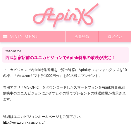
Menu
会員登録
ログイン
Notice
Media
News
Profile
2016/02/04
西武新宿駅前のユニカビジョンでApink特集の放映が決定！
DiscoGraphy
MailMagazine
Shop
Staff Blog
ユニカビジョンで
Apink
特集番組
を
ご覧の皆様に
Apink
オフィシャルグッズ
を
10
名様
、
「
Amazon
ギフト券
1000
円分」を
50
名様にプレゼント
。
Video
Q&A
From Apink
Wallpaper
専用アプリ「
VISION
α」をダウンロードしたスマートフォンを
Apink
特集番組
放映中のユニカビジョンにかざすとその場でプレゼントの抽選結果が表示され
ます。
ファンクラブ限定コンテンツ
TOP
詳細はユニカビジョンホームページをご覧下さい。
http://www.yunikavision.jp/