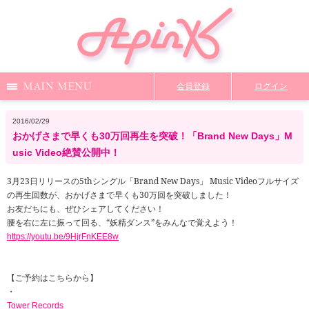
Menu
会員登録
ログイン
Notice
Media
News
Profile
2016/02/29
おかげさまで早くも30万回再生を突破！「Brand New Days」M
DiscoGraphy
MailMagazine
Shop
Staff Blog
usic Video絶賛公開中！
3月23日リリースの5thシングル「Brand New Days」 Music Videoフルサイズ
の再生回数が、おかげさまで早くも30万回を突破しました！
Video
Q&A
From Apink
Wallpaper
お友だちにも、ぜひシェアしてください！
腰を右に左に振って回る、“妖精ダンス”をみんなで覚えよう！
https://youtu.be/9HjrFnKEE8w
ファンクラブ限定コンテンツ
TOP
【ご予約はこちらから】
・
Tower Records