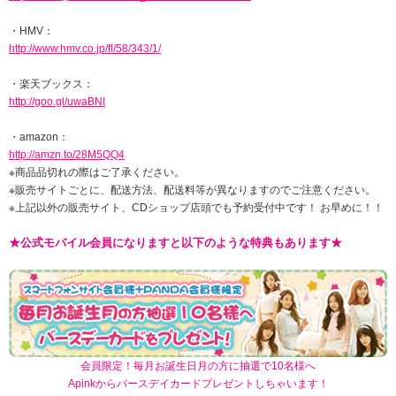
・HMV：
http://www.hmv.co.jp/fl/58/343/1/
・楽天ブックス：
http://goo.gl/uwaBNI
・amazon：
http://amzn.to/28M5QQ4
※商品品切れの際はご了承ください。
※販売サイトごとに、配送方法、配送料等が異なりますのでご注意ください。
※上記以外の販売サイト、CDショップ店頭でも予約受付中です！ お早めに！！
★公式モバイル会員になりますと以下のような特典もあります★
会員限定！毎月お誕生日月の方に抽選で10名様へ
Apinkからバースデイカードプレゼントしちゃいます！