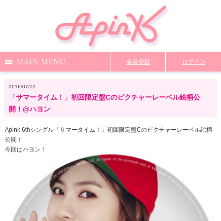
Menu
会員登録
ログイン
Notice
Media
News
Profile
2016/07/12
「サマータイム！」初回限定盤Cのピクチャーレーベル絵柄公
DiscoGraphy
MailMagazine
Shop
Staff Blog
開！@ハヨン
Apink 6thシングル「サマータイム！」初回限定盤Cのピクチャーレーベル絵柄
公開！
Video
Q&A
From Apink
Wallpaper
今回はハヨン！
ファンクラブ限定コンテンツ
TOP