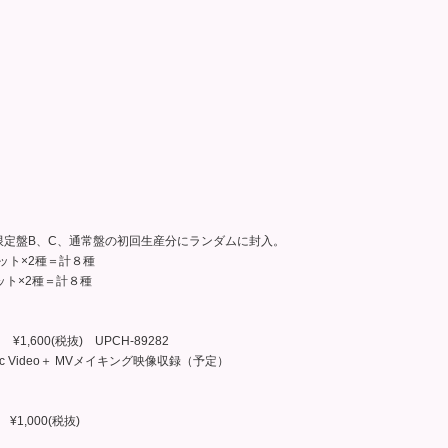
限定盤B、C、通常盤の初回生産分にランダムに封入。
ニット×2種＝計８種
ニット×2種＝計８種
,600(税抜) UPCH-89282
 Video＋ MVメイキング映像収録（予定）
1,000(税抜)