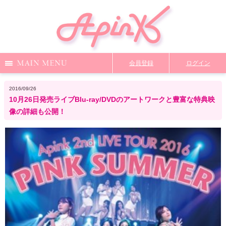
Menu
会員登録
ログイン
Notice
Media
News
Profile
2016/09/26
10月26日発売ライブBlu-ray/DVDのアートワークと豊富な特典映
DiscoGraphy
MailMagazine
Shop
Staff Blog
像の詳細も公開！
Video
Q&A
From Apink
Wallpaper
ファンクラブ限定コンテンツ
TOP