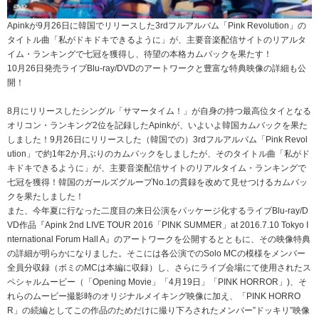
Apinkが9月26日に韓国でリリースした3rdフルアルバム「Pink Revolution」の
タイトル曲「私がドキドキできるように」が、主要音楽配信サイトのリアルタ
イム・ランキングで七冠を獲得し、待望の本格カムバックを果たす！
10月26日発売ライブBlu-ray/DVDのアートワークと豊富な特典映像の詳細も公
開！
8月にリリースしたシングル「サマータイム！」が自身の持つ最高位タイとなる
オリコン・ランキング2位を記録したApinkが、いよいよ韓国カムバックを果た
しました！9月26日にリリースした（韓国での）3rdフルアルバム「Pink Revol
ution」で約1年2か月ぶりのカムバックをしましたが、そのタイトル曲「私がド
キドキできるように」が、主要音楽配信サイトのリアルタイム・ランキングで
七冠を獲得！韓国のガールズグループNo.1の貫録を改めて見せつけるカムバッ
クを果たしました！
また、今年夏に行なった二度目の来日公演をパッケージ化するライブBlu-ray/D
VD作品『Apink 2nd LIVE TOUR 2016「PINK SUMMER」at 2016.7.10 Tokyo I
nternational Forum Hall A』のアートワークを公開するとともに、その映像特典
の詳細が明らかになりました。そこには各公演でのSolo MCの模様をメンバー
全員分収録（ボミのMCは本編に収録）し、さらにライブ会場にて使用されたス
ペシャルムービー（「Opening Movie」「4月19日」「PINK HORROR」)、そ
れらのムービー撮影時のオリジナルメイキング映像に加え、「PINK HORRO
R」の続編としてこの作品のためだけに撮り下ろされたメンバー”ドッキリ”映像