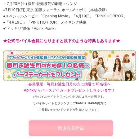
・7月23日(土) 愛知 愛知県芸術劇場：ウンジ
※7月10日(日) 東京 国際フォーラム ホールA：ボミ（本編収録）
●スペシャルムービー「Opening Movie」「4月19日」「PINK HORROR」
●「4月19日」「PINK HORROR」メイキング映像
●“ドッキリ”映像「Apink Prank」
★公式モバイル会員になりますと以下のような特典もあります★
会員限定！毎月お誕生日月の方に抽選で10名様へ
Apinkからバースデイカードプレゼントしちゃいます！
※モバイルサイトとファンクラブのコラボ企画です。
モバイルサイトとファンクラブPANDA JAPAN両方に
ご登録いただいている方が対象となります。
新規会員登録