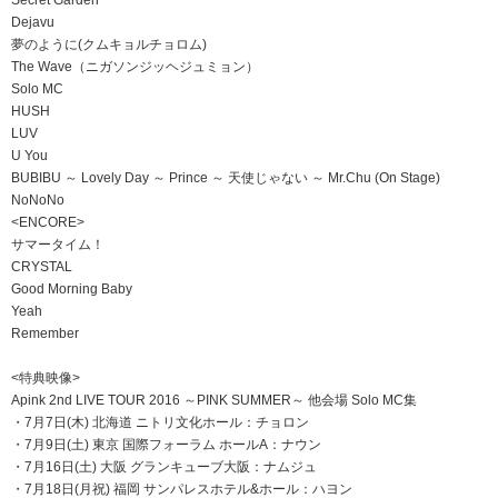
Secret Garden
Dejavu
夢のように(クムキョルチョロム)
The Wave（ニガソンジッヘジュミョン）
Solo MC
HUSH
LUV
U You
BUBIBU ～ Lovely Day ～ Prince ～ 天使じゃない ～ Mr.Chu (On Stage)
NoNoNo
<ENCORE>
サマータイム！
CRYSTAL
Good Morning Baby
Yeah
Remember
<特典映像>
Apink 2nd LIVE TOUR 2016 ～PINK SUMMER～ 他会場 Solo MC集
・7月7日(木) 北海道 ニトリ文化ホール：チョロン
・7月9日(土) 東京 国際フォーラム ホールA：ナウン
・7月16日(土) 大阪 グランキューブ大阪：ナムジュ
・7月18日(月祝) 福岡 サンパレスホテル&ホール：ハヨン