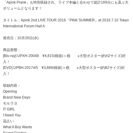
「Apink Prank」も特別収録され、ライブ本編と合わせて総計169分にも及ぶ大
ボリュームとなります！
タイトル：Apink 2nd LIVE TOUR 2016「PINK SUMMER」at 2016.7.10 Tokyo
International Forum Hall A
発売日：10月26日(水)
商品形態：
[Blu-ray] UPXH-20048 ¥4,815(税抜)＋税 ※大型ポスター(約A2サイズ)封
入！
[DVD] UPBH-20174/5 ¥3,889(税抜)＋税 ※大型ポスター(約B2サイズ)封
入！
収録内容：
Opening
Brand New Days
モルラヨ
IT GIRL
I Need You
花占い
What A Boy Wants