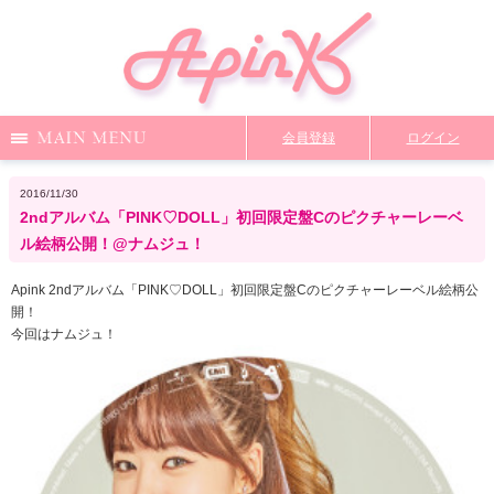
Menu
会員登録
ログイン
Notice
Media
News
Profile
2016/11/30
2ndアルバム「PINK♡DOLL」初回限定盤Cのピクチャーレーベ
DiscoGraphy
MailMagazine
Shop
Staff Blog
ル絵柄公開！@ナムジュ！
Apink 2ndアルバム「PINK♡DOLL」初回限定盤Cのピクチャーレーベル絵柄公
開！
Video
Q&A
From Apink
Wallpaper
今回はナムジュ！
ファンクラブ限定コンテンツ
TOP