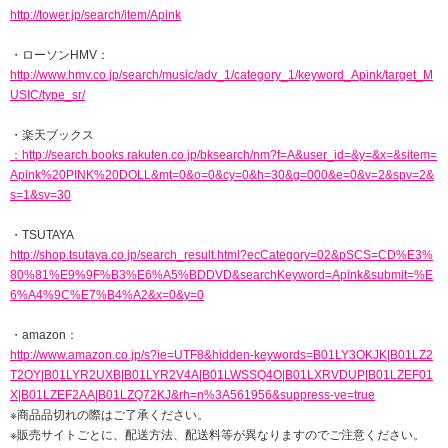
http://tower.jp/search/item/Apink
・ローソンHMV：
http://www.hmv.co.jp/search/music/adv_1/category_1/keyword_Apink/target_M
USIC/type_sr/
・楽天ブックス
：http://search.books.rakuten.co.jp/bksearch/nm?f=A&user_id=&y=&x=&sitem=
Apink%20PINK%20DOLL&mt=0&o=0&cy=0&h=30&g=000&e=0&v=2&spv=2&
s=1&sv=30
・TSUTAYA
http://shop.tsutaya.co.jp/search_result.html?ecCategory=02&pSCS=CD%E3%
80%81%E9%9F%B3%E6%A5%BDDVD&searchKeyword=Apink&submit=%E
6%A4%9C%E7%B4%A2&x=0&y=0
・amazon：
http://www.amazon.co.jp/s?ie=UTF8&hidden-keywords=B01LY3OKJK|B01LZ2
T2OY|B01LYR2UXB|B01LYR2V4A|B01LWSSQ4O|B01LXRVDUP|B01LZEF01
X|B01LZEF2AA|B01LZQ72KJ&rh=n%3A561956&suppress-ve=true
※商品品切れの際はご了承ください。
※販売サイトごとに、配送方法、配送料等が異なりますのでご注意ください。