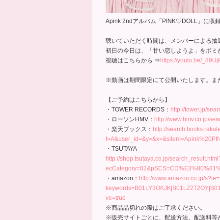
Apink 2ndアルバム「PINK♡DOL
聴いていただく時間は、メンバーによる抽
初日の今日は、「甘い恋しようよ」をボミ
視聴はこちらから ⇒
https://youtu.be/_89U
※動画は期間限定にて公開いたします。ま
【ご予約はこちらから】
・TOWER RECORDS：
http://tower.jp/sea
・ローソンHMV：
http://www.hmv.co.jp/se
・楽天ブックス：
http://search.books.raku
f=A&user_id=&y=&x=&sitem=Apink%20
・TSUTAYA
http://shop.tsutaya.co.jp/search_result.html
ecCategory=02&pSCS=CD%E3%80%81
・amazon：
http://www.amazon.co.jp/s?i
keywords=B01LY3OKJK|B01LZ2T2OY|B
ve=true
※商品品切れの際はご了承ください。
※販売サイトごとに、配送方法、配送料等