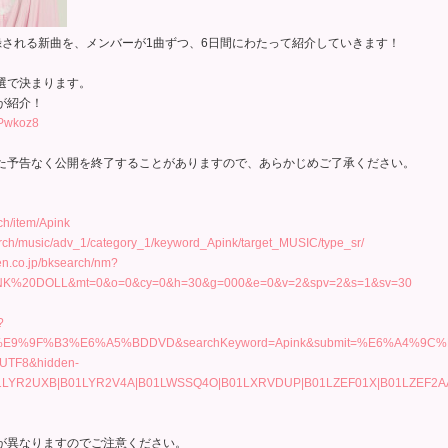
L」に収録される新曲を、メンバーが1曲ずつ、6日間にわたって紹介していきます！
選で決まります。
が紹介！
jPwkoz8
た予告なく公開を終了することがありますので、あらかじめご了承ください。
rch/item/Apink
arch/music/adv_1/category_1/keyword_Apink/target_MUSIC/type_sr/
ten.co.jp/bksearch/nm?
PINK%20DOLL&mt=0&o=0&cy=0&h=30&g=000&e=0&v=2&spv=2&s=1&sv=30
?
%E9%9F%B3%E6%A5%BDDVD&searchKeyword=Apink&submit=%E6%A4%9C%
e=UTF8&hidden-
01LYR2UXB|B01LYR2V4A|B01LWSSQ4O|B01LXRVDUP|B01LZEF01X|B01LZEF2AA
が異なりますのでご注意ください。