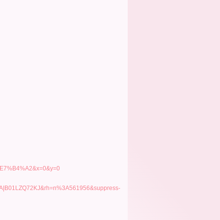
E7%B4%A2&x=0&y=0
|B01LZQ72KJ&rh=n%3A561956&suppress-