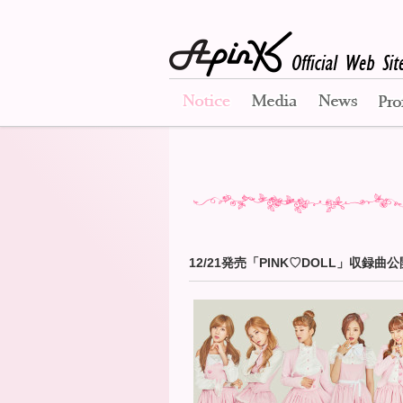
Notice
Media
News
12/21発売「PINK♡DOLL」収録