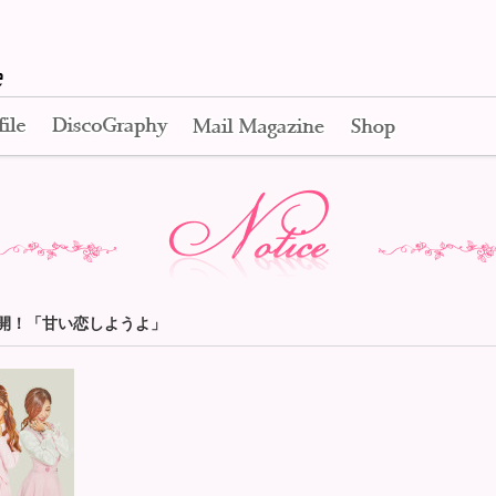
Apink Official Web Site
Profile
Disco Graphy
Mail Magazine
Shop
Notice
曲公開！「甘い恋しようよ」