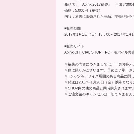
商品名：『Apink 2017福袋』 ※限定300
価格：5,000円（税抜）
内容：過去に販売された商品、非売品等を
■販売期間
2017年1月1日（日）18：00～2017年1月
■販売サイト
Apink OFFICIAL SHOP（PC・モバイル共
※福袋の内容につきましては、一切お答え
※数に限りがございます。予めご了承下さ
※Tシャツ等、サイズ展開のある商品に関
※発送は2017年1月20日（金）以降とな
※SHOP内の他の商品と同時購入されます
※ご注文後のキャンセルは一切できません