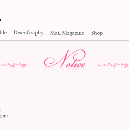
Apink Official Web Site
Profile
Disco Graphy
Mail Magazine
Shop
Notice
！
します！