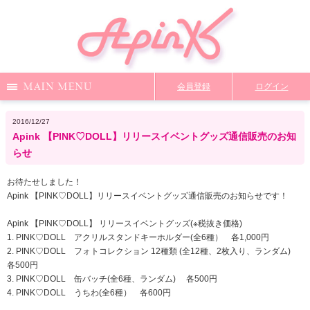
Menu
会員登録
ログイン
Notice
Media
News
Profile
2016/12/27
Apink 【PINK♡DOLL】リリースイベントグッズ通信販売のお知
DiscoGraphy
MailMagazine
Shop
Staff Blog
らせ
お待たせしました！
Apink 【PINK♡DOLL】リリースイベントグッズ通信販売のお知らせです！
Video
Q&A
From Apink
Wallpaper
Apink 【PINK♡DOLL】 リリースイベントグッズ(※税抜き価格)
1. PINK♡DOLL アクリルスタンドキーホルダー(全6種） 各1,000円
2. PINK♡DOLL フォトコレクション 12種類 (全12種、2枚入り、ランダム)
ファンクラブ限定コンテンツ
TOP
各500円
3. PINK♡DOLL 缶バッチ(全6種、ランダム) 各500円
4. PINK♡DOLL うちわ(全6種） 各600円