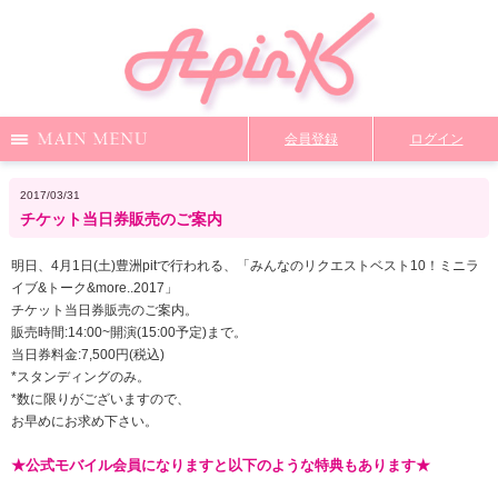
Menu
会員登録
ログイン
Notice
Media
News
Profile
2017/03/31
チケット当日券販売のご案内
DiscoGraphy
MailMagazine
Shop
Staff Blog
明日、4月1日(土)豊洲pitで行われる、「みんなのリクエストベスト10！ミニラ
イブ&トーク&more..2017」
チケット当日券販売のご案内。
Video
Q&A
From Apink
Wallpaper
販売時間:14:00~開演(15:00予定)まで。
当日券料金:7,500円(税込)
*スタンディングのみ。
*数に限りがございますので、
ファンクラブ限定コンテンツ
TOP
お早めにお求め下さい。
★公式モバイル会員になりますと以下のような特典もあります★