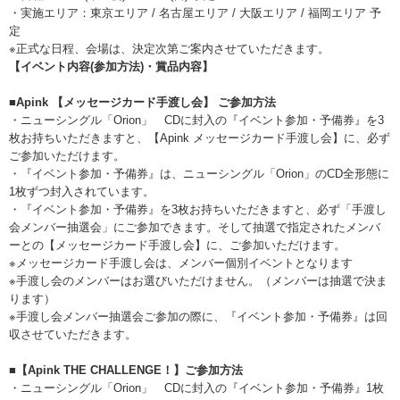
・実施エリア：東京エリア / 名古屋エリア / 大阪エリア / 福岡エリア 予
定
※正式な日程、会場は、決定次第ご案内させていただきます。
【イベント内容(参加方法)・賞品内容】
■Apink 【メッセージカード手渡し会】 ご参加方法
・ニューシングル「Orion」 CDに封入の『イベント参加・予備券』を3
枚お持ちいただきますと、【Apink メッセージカード手渡し会】に、必ず
ご参加いただけます。
・『イベント参加・予備券』は、ニューシングル「Orion」のCD全形態に
1枚ずつ封入されています。
・『イベント参加・予備券』を3枚お持ちいただきますと、必ず「手渡し
会メンバー抽選会」にご参加できます。そして抽選で指定されたメンバ
ーとの【メッセージカード手渡し会】に、ご参加いただけます。
※メッセージカード手渡し会は、メンバー個別イベントとなります
※手渡し会のメンバーはお選びいただけません。（メンバーは抽選で決ま
ります）
※手渡し会メンバー抽選会ご参加の際に、『イベント参加・予備券』は回
収させていただきます。
■【Apink THE CHALLENGE！】ご参加方法
・ニューシングル「Orion」 CDに封入の『イベント参加・予備券』1枚