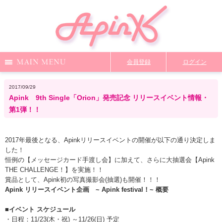
Menu
会員登録
ログイン
Notice
Media
News
Profile
2017/09/29
Apink 9th Single「Orion」発売記念 リリースイベント情報・
DiscoGraphy
MailMagazine
Shop
Staff Blog
第1弾！！
2017年最後となる、Apinkリリースイベントの開催が以下の通り決定しま
Video
Q&A
From Apink
Wallpaper
した！
恒例の【メッセージカード手渡し会】に加えて、さらに大抽選会【Apink
THE CHALLENGE！】を実施！！
賞品として、Apink初の写真撮影会(抽選)も開催！！！
ファンクラブ限定コンテンツ
TOP
Apink リリースイベント企画 ~ Apink festival！~ 概要
■イベント スケジュール
・日程：11/23(木・祝) ～11/26(日) 予定