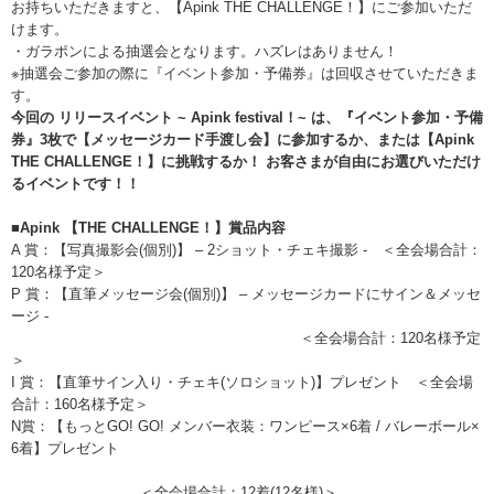
お持ちいただきますと、【Apink THE CHALLENGE！】にご参加いただ
けます。
・ガラポンによる抽選会となります。ハズレはありません！
※抽選会ご参加の際に『イベント参加・予備券』は回収させていただきま
す。
今回の リリースイベント ~ Apink festival！~ は、『イベント参加・予備
券』3枚で【メッセージカード手渡し会】に参加するか、または【Apink
THE CHALLENGE！】に挑戦するか！ お客さまが自由にお選びいただけ
るイベントです！！
■Apink 【THE CHALLENGE！】賞品内容
A 賞：【写真撮影会(個別)】 – 2ショット・チェキ撮影 - ＜全会場合計：
120名様予定＞
P 賞：【直筆メッセージ会(個別)】 – メッセージカードにサイン＆メッセ
ージ -
＜全会場合計：120名様予定
＞
I 賞：【直筆サイン入り・チェキ(ソロショット)】プレゼント ＜全会場
合計：160名様予定＞
N賞：【もっとGO! GO! メンバー衣装：ワンピース×6着 / バレーボール×
6着】プレゼント
＜全会場合計：12着(12名様)＞