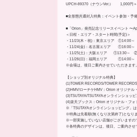
UPCH-89370（ナウンVer.） 1,000円
■全形態共通封入特典：イベント参加・予
■「Orion」発売記念リリースイベント 〜Apin
＜日程・エリア・スタート時間(予定)＞
・11/23(木・祝)：東京エリア ①14:00～ 
・11/24(金)：名古屋エリア ①16:00～ 
・11/25(土)：大阪エリア ①13:30～ ②
・11/26(日)：福岡エリア ①14:00～ 
※会場は、後日ご案内させていただきます
【ショップ別オリジナル特典】
(1)TOWER RECORDS/TOWER RECOR
(2)HMV/ローチケHMV：Orion オリジナル
(3)TSUTAYA/TSUTAYAオンラインショッ
(4)楽天ブックス：Orion オリジナル・フォト
※「TSUTAYAオンラインショッピング
※特典は先着順(無くなり次第終了)となり
※一部実施していない店舗がございますので
※各特典のデザインは、後日、ご案内させ