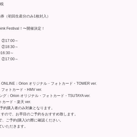
＋税
備券（初回生産分のみ1枚封入）
k Festival！〜開催決定！
②17:00～
②18:30～
16:30～
②17:00～
。
DS ONLINE：Orion オリジナル・フォトカード・TOWER ver.
・フォトカード・HMV ver.
ピング：Orion オリジナル・フォトカード・TSUTAYA ver.
カード・楽天 ver.
」は予約購入者のみ対象となります。
ますので、お早目のご予約をおすすめ致します。
、ご予約(購入)の際に確認ください。
ていただきます。