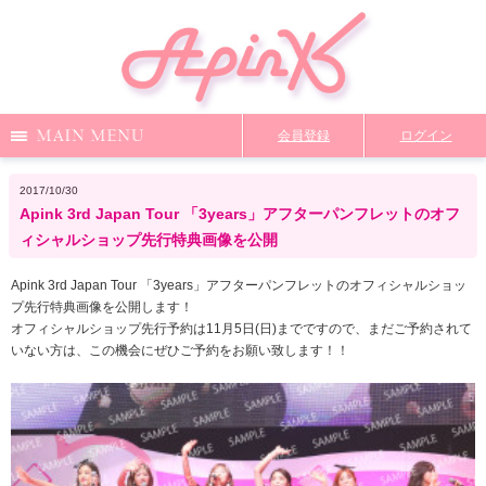
Menu
会員登録
ログイン
Notice
Media
News
Profile
2017/10/30
Apink 3rd Japan Tour 「3years」アフターパンフレットのオフ
DiscoGraphy
MailMagazine
Shop
Staff Blog
ィシャルショップ先行特典画像を公開
Apink 3rd Japan Tour 「3years」アフターパンフレットのオフィシャルショッ
プ先行特典画像を公開します！
Video
Q&A
From Apink
Wallpaper
オフィシャルショップ先行予約は11月5日(日)までですので、まだご予約されて
いない方は、この機会にぜひご予約をお願い致します！！
ファンクラブ限定コンテンツ
TOP